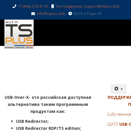
+7 (846) 278-41-05
Тех поддержка: support@tsplus.club
info@tsplus.club
Пн-Пт с 10 до 18
USB-Over-X- это российская доступная
ПОДДЕРЖИ
альтернатива таким программным
П
продуктам как:
Собственна
USB Redirector;
ШАТЛ
USB-O
USB Redirector RDP/TS edition;