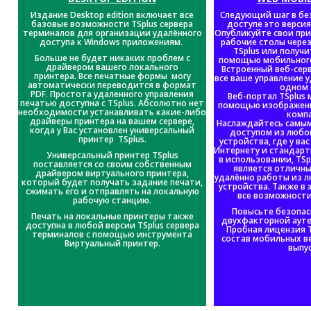
Издание Desktop edition включает все
Следующий шаг в бе
базовые возможности TSplus сервера
доступе это версия 
терминалов для организации удалённого
Опубликуйте свои пр
доступа к Windows приложениям.
рабочие столы чере
TSplus или получи
Больше не будет никаких проблем с
помощью мобильного
драйвером вашего локального
Встроенный веб-серв
принтера.
Все печатные формы могу
все ваше управление 
автоматически переводится в формат
одном 
PDF.
Простота удаленного управления
Веб-портал TSplus
печатью доступна с TSplus.
Абсолютно нет
помощью изображени
необходимости устанавливать какие-либо
комп
драйверы принтера на вашем сервере,
Наслаждайтесь самы
когда у Вас установлен универсальный
доступом из любо
принтер TSplus.
устройства, где у ва
Интернету и стандарт
Универсальный принтер TSplus
в использовании, TSpl
поставляется со своим собственным
является отличн
драйвером виртуального принтера,
удалённо работы из л
который будет получать задание печати,
устройства. Также в
сжимать его и отправлять на локальную
все возможности 
рабочую станцию.
Повысьте безопа
Печать на локальные принтеры также
двухфакторной ауте
доступна в любой версии TSplus сервера
Пробная лицензия T
терминалов с помощью инструмента
состав мобильных в
Виртуальный принтер.
выпу