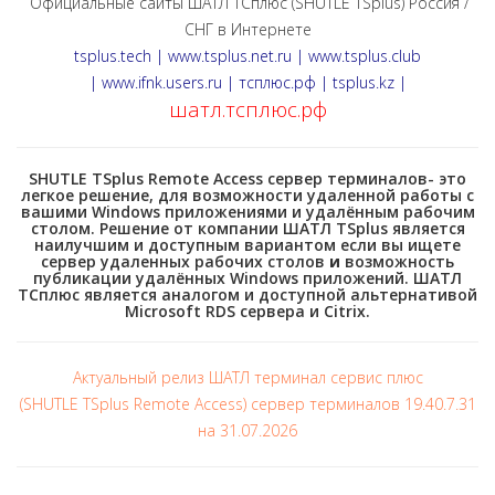
Официальные сайты ШАТЛ ТСплюс (SHUTLE TSplus) Россия /
СНГ в Интернете
tsplus.tech | www.tsplus.net.ru | www.tsplus.club
| www.ifnk.users.ru | тсплюс.рф | tsplus.kz |
шатл.тсплюс.рф
SHUTLE TSplus Remote Access сервер терминалов- это
легкое решение, для возможности удаленной работы с
вашими Windows приложениями и удалённым рабочим
столом. Решение от компании ШАТЛ TSplus является
наилучшим и доступным вариантом если вы ищете
сервер удаленных рабочих столов
и
возможность
публикации удалённых Windows приложений. ШАТЛ
ТСплюс является аналогом и доступной альтернативой
Microsoft RDS сервера и Citrix.
Актуальный релиз ШАТЛ терминал сервис плюс
(SHUTLE TSplus Remote Access) сервер терминалов 19.40.7.31
на 31.07.2026