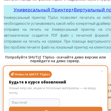
Универсальный Принтер+Виртуальный п
Универсальный принтер TSplus позволяет печатать из любо
необходимости устанавливать какой-либо конкретный драйвер
отправке на печать на Универсальный принтер на сто
автоматически создаётся PDF файл с печатной формой 
отправили на печать на сервере. При помощи виртуальног
без проблем печаете файл на локальный принтер на клиентской
Попробуйте SHUTLE TSplus- скачайте демо версию или
перейдите на демо сервер.
×
📬 Новости ШАТЛ TSplus
Загрузить дистрибутив TSplus
Будьте в курсе обновлений
Скачать версию SHUTLE TSplus Remote Access сервер терминалов на 5 п
Новые версии, акции и полезные материалы — на вашу
дневная полнофункциональная пробная версия. Демо версия TSplus 17
почту.
полный функционал сервера терминалов+ веб сервер TSplus, надстро
принтера TSplus и выпуск ENTERPRISE.
Воспользуйтесь всеми этими удивительными новыми функциями с н