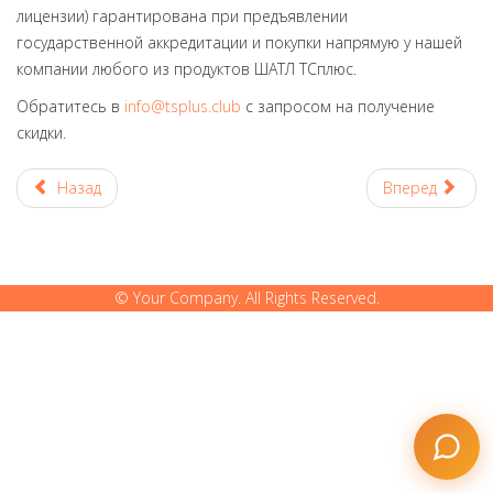
лицензии) гарантирована при предъявлении
государственной аккредитации и покупки напрямую у нашей
компании любого из продуктов ШАТЛ ТСплюс.
Обратитесь в
info@tsplus.club
с запросом на получение
скидки.
Назад
Вперед
© Your Company. All Rights Reserved.
Подписаться
Подписаться
политикой
политикой
конфиденциальности
конфиденциальности