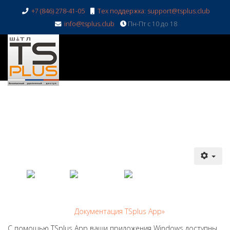
+7 (846) 278-41-05
Тех поддержка: support@tsplus.club
info@tsplus.club
Пн-Пт с 10 до 18
Документация TSplus App»
С помощью TSplus App ваши приложения Windows доступны